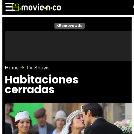
Remove ads
News
Listings
Films
Shows
Trailers
Box Office
Home
TV Shows
Photos
Awards
Film Stars
Habitaciones
cerradas