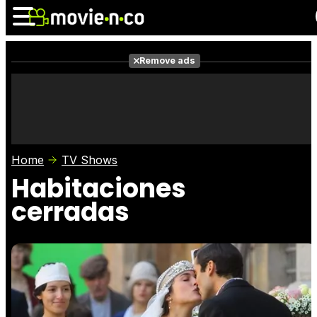
Remove ads
News
Listings
Films
Shows
Trailers
Box Office
Home
TV Shows
Photos
Awards
Film Stars
Habitaciones
cerradas