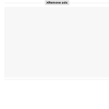
Remove ads
Tráiler 'Vida perra' (2026)
Tráiler Oficial en VOSE 'The Audacity'
Tráiler en español 'Outcome' (2026)