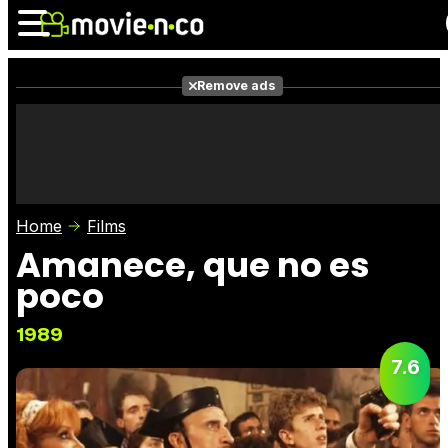
Remove ads
News
Listings
Films
Shows
Trailers
Box Office
Home
Films
Photos
Awards
Film Stars
Amanece, que no es
poco
1989
7.6