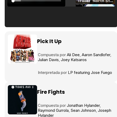
Tráiler 'North Star' (2023)
Tráiler en español de 'La isla olvidada'
Pick It Up
Compuesta por
Ali Dee
Aaron Sandlofer
Julian Davis
Joey Katsaros
Tráiler 'Vida perra' (2026)
Interpretada por
LP featuring Jose Fuego
Tráiler Oficial en VOSE 'The Audacity'
Fire Fights
Compuesta por
Jonathan Hylander
Raymond Gurrola
Sean Johnson
Joseph
Hylander