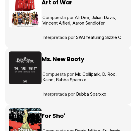
Art of War
Compuesta por
Ali Dee
Julian Davis
Vincent Alfieri
Aaron Sandlofer
Interpretada por
SWJ featuring Sizzle C
Ms. New Booty
Compuesta por
Mr. Collipark
D. Roc
Kaine
Bubba Sparxxx
Interpretada por
Bubba Sparxxx
For Sho'
Compuesta por
Darrin Milton
Sr
Jamie