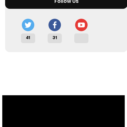
Follow Us
41
31