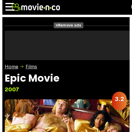
Remove ads
News
Listings
Films
Shows
Trailers
Box Office
Home
Films
Photos
Awards
Film Stars
Epic Movie
2007
3.2