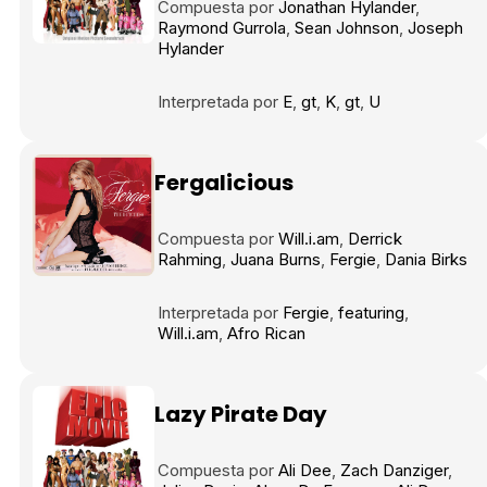
Compuesta por
Jonathan Hylander
Raymond Gurrola
Sean Johnson
Joseph
Hylander
Interpretada por
E
gt
K
gt
U
Fergalicious
Compuesta por
Will.i.am
Derrick
Rahming
Juana Burns
Fergie
Dania Birks
Interpretada por
Fergie
featuring
Will.i.am
Afro Rican
Lazy Pirate Day
Compuesta por
Ali Dee
Zach Danziger