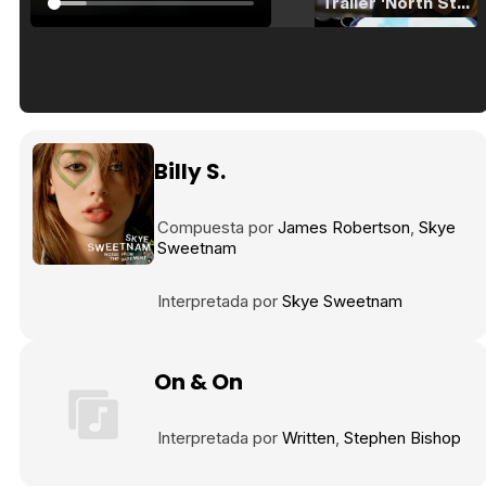
Tráiler 'North Star' (2023)
Tráiler en español de 'La isla olvidada'
Billy S.
Compuesta por
James Robertson
Skye
Sweetnam
Tráiler 'Vida perra' (2026)
Interpretada por
Skye Sweetnam
Tráiler Oficial en VOSE 'The Audacity'
On & On
Interpretada por
Written
Stephen Bishop