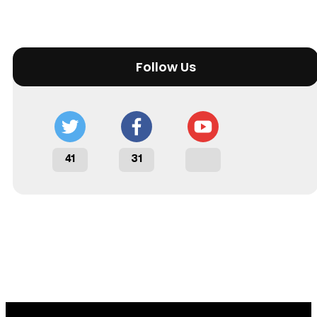
Follow Us
41
31