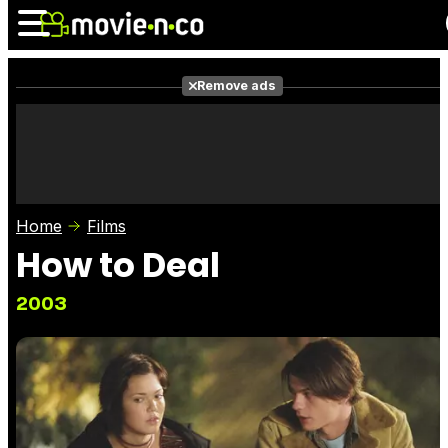
Remove ads
News
Listings
Films
Shows
Trailers
Box Office
Home
Films
Photos
Awards
Film Stars
How to Deal
2003