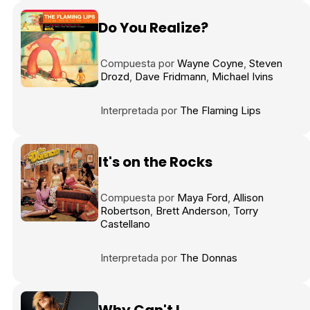
Tráiler en español 'Outcome' (2026)
Do You Realize?
Compuesta por
Wayne Coyne
Steven
Drozd
Dave Fridmann
Michael Ivins
Tráiler 'Do Not Enter' (2026)
Interpretada por
The Flaming Lips
It's on the Rocks
Compuesta por
Maya Ford
Allison
Robertson
Brett Anderson
Torry
Castellano
Interpretada por
The Donnas
Why Can't I