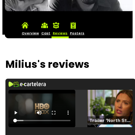
Overview
Cast
Reviews
Posters
Milius's reviews
Tráiler 'North Star' (2023)