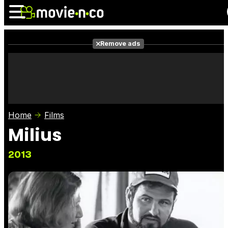
Remove ads
News
Listings
Films
Shows
Trailers
Box Office
Home
Films
Photos
Awards
Film Stars
Milius
2013