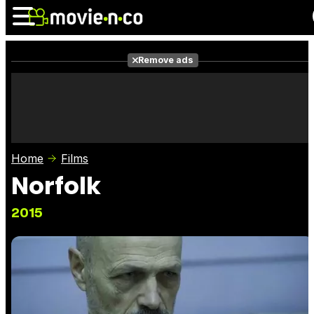
Remove ads
News
Listings
Films
Shows
Trailers
Box Office
Home
Films
Photos
Awards
Film Stars
Norfolk
2015