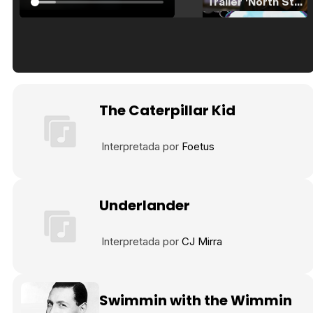
Tráiler 'North Star' (2023)
Tráiler en español de 'La isla olvidada'
The Caterpillar Kid
Interpretada por
Foetus
Tráiler 'Vida perra' (2026)
Underlander
Tráiler Oficial en VOSE 'The Audacity'
Interpretada por
CJ Mirra
Swimmin with the Wimmin