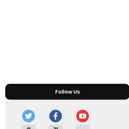
Follow Us
41
31