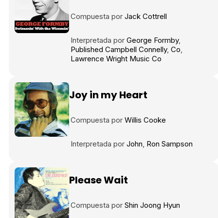
Tráiler en español 'Outcome' (2026)
Compuesta por
Jack Cottrell
Interpretada por
George Formby
Published Campbell Connelly
Co
Lawrence Wright Music Co
Tráiler 'Do Not Enter' (2026)
Joy in my Heart
Compuesta por
Willis Cooke
Interpretada por
John
Ron Sampson
Please Wait
Compuesta por
Shin Joong Hyun