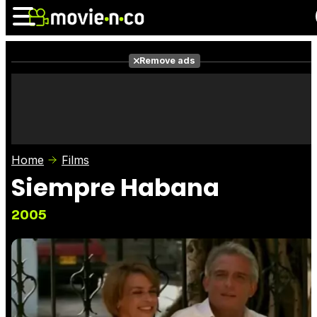
Remove ads
News
Listings
Films
Shows
Trailers
Box Office
Home
Films
Photos
Awards
Film Stars
Siempre Habana
2005