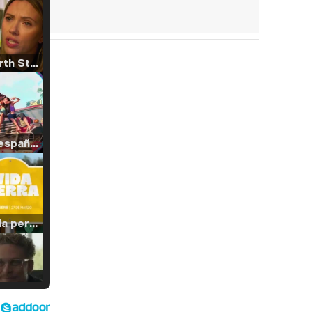
Tráiler 'North Star' (2023)
Tráiler en español de 'La isla olvidada'
Tráiler 'Vida perra' (2026)
Tráiler Oficial en VOSE 'The Audacity'