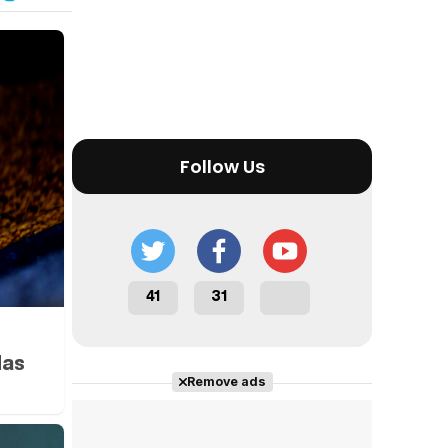
Tráiler en español 'Outcome' (2026)
Follow Us
Tráiler 'Do Not Enter' (2026)
41
31
das
Remove ads