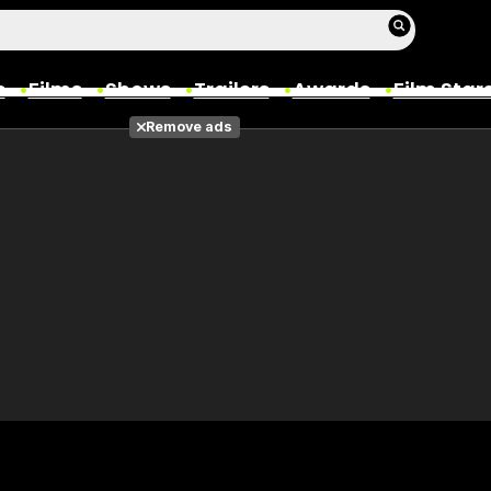
s
Films
Shows
Trailers
Awards
Film Star
Remove ads
Films
Photos