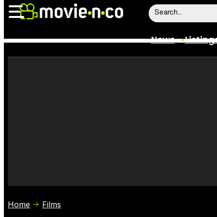
News
Listing
News
Listings
Trailers
Box Office
Film Stars
Home
Films