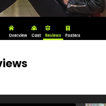
Overview
Cast
Reviews
Posters
eviews