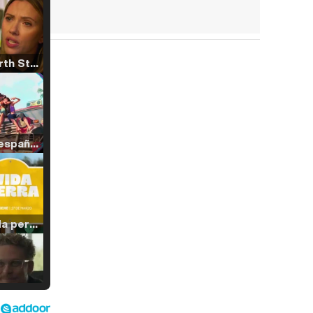
Tráiler 'North Star' (2023)
Tráiler en español de 'La isla olvidada'
Tráiler 'Vida perra' (2026)
Tráiler Oficial en VOSE 'The Audacity'