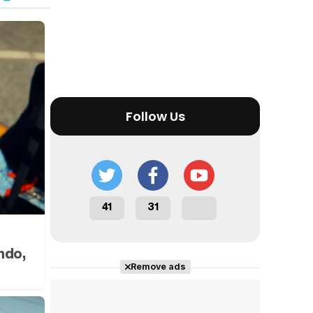
Tráiler en español 'Outcome' (2026)
Follow Us
Tráiler 'Do Not Enter' (2026)
41
31
ndo,
Remove ads