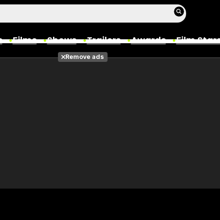
s
Films
Shows
Trailers
Awards
Film Star
Remove ads
Films
Photos