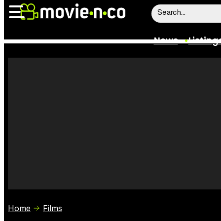
News
Listing
News
Listings
Trailers
Box Office
Film Stars
Home
Films