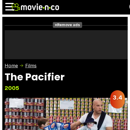
Remove ads
News
Listings
Films
Shows
Trailers
Box Office
Home
Films
Photos
Awards
Film Stars
The Pacifier
2005
3.4