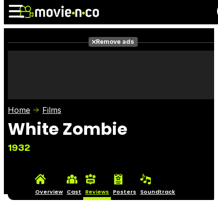
Remove ads
News
Listings
Films
Shows
Trailers
Box Office
Home
Films
Photos
Awards
Film Stars
White Zombie
1932
Overview
Cast
Reviews
Posters
Soundtrack