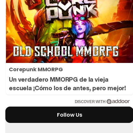
Tráiler 'Vida perra' (2026)
Tráiler Oficial en VOSE 'The Audacity'
Corepunk MMORPG
Tráiler en español 'Outcome' (2026)
Un verdadero MMORPG de la vieja
escuela ¡Cómo los de antes, pero mejor!
DISCOVER WITH
Tráiler 'Do Not Enter' (2026)
Follow Us