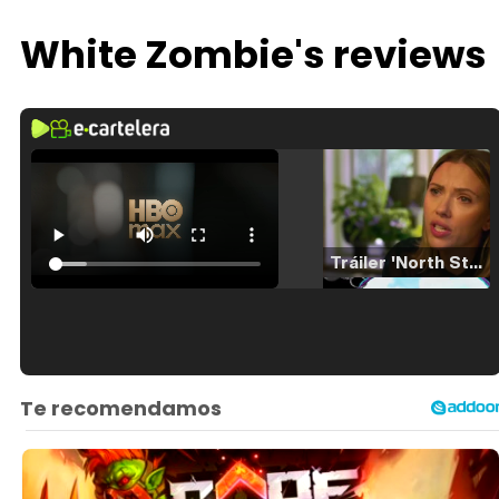
White Zombie's reviews
Tráiler 'North Star' (2023)
Tráiler en español de 'La isla olvidada'