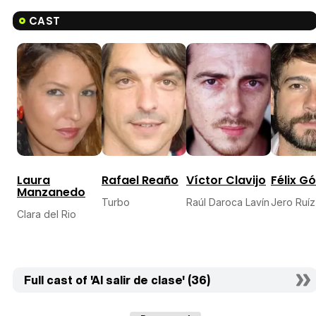
CAST
Laura
Rafael Reaño
Víctor Clavijo
Félix G
Manzanedo
Turbo
Raúl Daroca Lavín
Jero Ruíz
Clara del Rio
Full cast of 'Al salir de clase' (36)