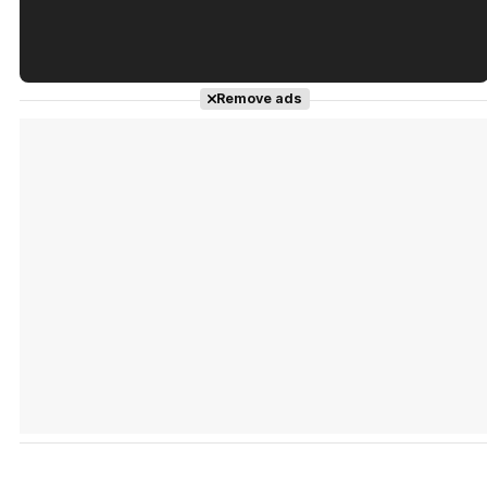
Tráiler en español de 'La isla olvidada'
Remove ads
Tráiler 'Vida perra' (2026)
Tráiler Oficial en VOSE 'The Audacity'
Tráiler en español 'Outcome' (2026)