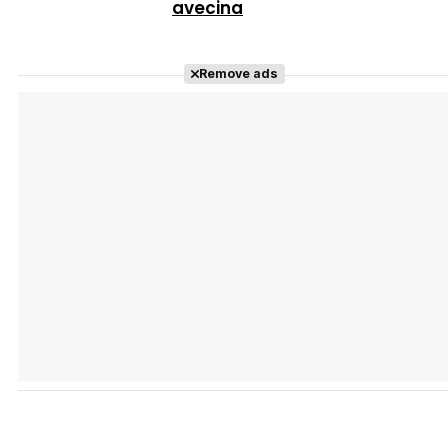
avecina
Remove ads