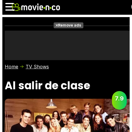
Remove ads
News
Listings
Films
Shows
Trailers
Box Office
Home
TV Shows
Photos
Awards
Film Stars
Al salir de clase
7.9