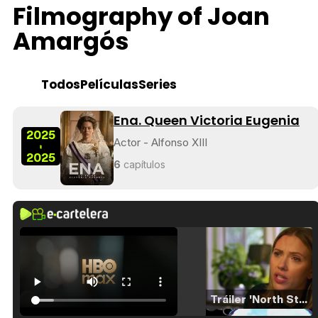
Filmography of Joan
Amargós
Todos
Películas
Series
Ena. Queen Victoria Eugenia
2025
Actor - Alfonso XIII
-
2025
6
capítulos
Tráiler 'North Star' (2023)