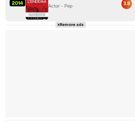
2014
3.8
Actor - Pep
Remove ads