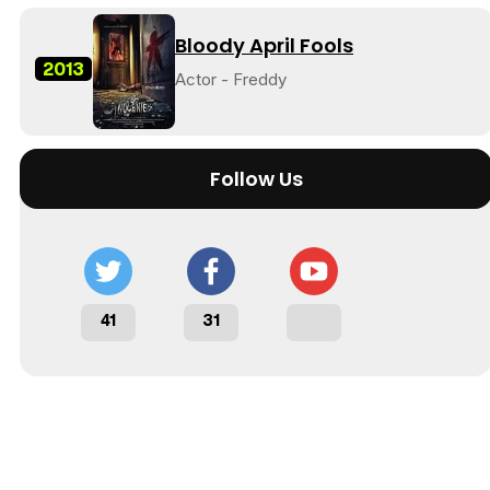
Bloody April Fools
2013
Actor - Freddy
Follow Us
41
31