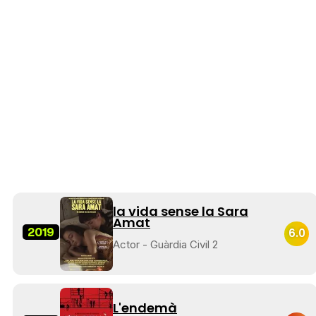
la vida sense la Sara
Amat
2019
6.0
Actor - Guàrdia Civil 2
L'endemà