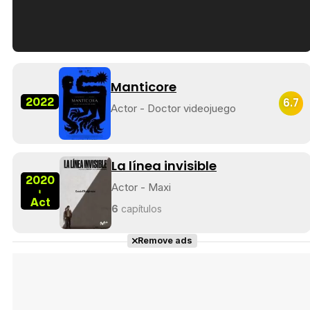
Tráiler en español de 'La isla olvidada'
Manticore
2022
6.7
Actor - Doctor videojuego
Tráiler 'Vida perra' (2026)
La línea invisible
2020
Actor - Maxi
-
Act
6
capítulos
Tráiler Oficial en VOSE 'The Audacity'
Remove ads
Tráiler en español 'Outcome' (2026)