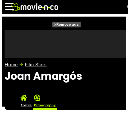
Remove ads
News
Listings
Films
Shows
Trailers
Box Office
Home
Film Stars
Photos
Awards
Film Stars
Joan Amargós
Profile
Filmography