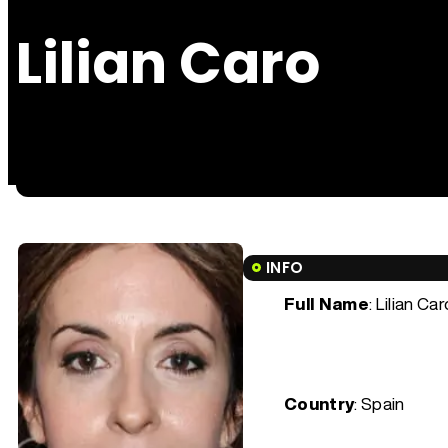
Lilian Caro
INFO
Full Name
: Lilian Ca
Country
: Spain