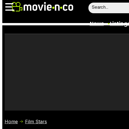
News
Listing
News
Listings
Trailers
Box Office
Film Stars
Home
Film Stars