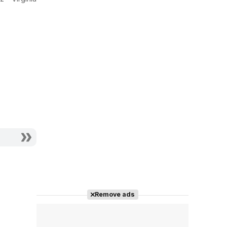
11-M
Actriz - Julia
Actriz - Cristina
Remove ads