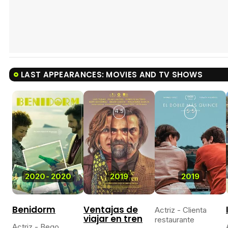
LAST APPEARANCES: MOVIES AND TV SHOWS
4.5
5.5
2020
-
2020
2019
2019
Benidorm
Ventajas de
Actriz - Clienta
viajar en tren
restaurante
Actriz - Bego