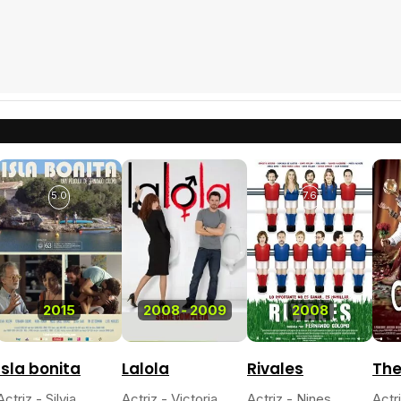
5.0
7.6
2015
2008
-
2009
2008
Isla bonita
Lalola
Rivales
The
Actriz - Silvia
Actriz - Victoria
Actriz - Nines
Actri