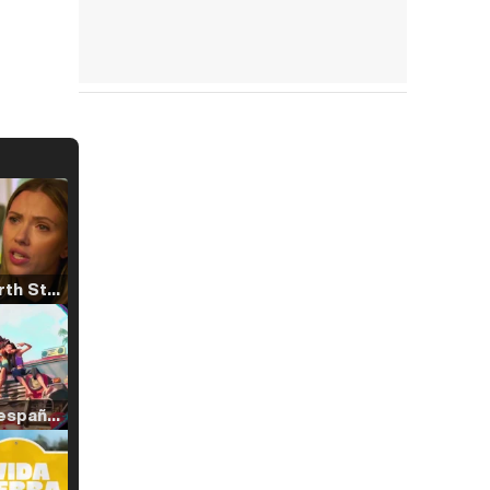
Tráiler 'North Star' (2023)
Tráiler en español de 'La isla olvidada'