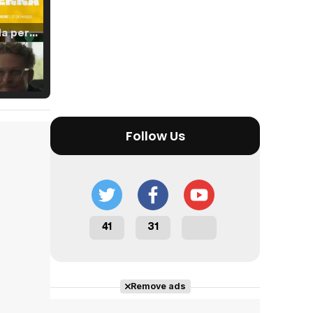
Tráiler 'Vida perra' (2026)
Tráiler Oficial en VOSE 'The Audacity'
Follow Us
Tráiler en español 'Outcome' (2026)
41
31
Tráiler 'Do Not Enter' (2026)
Remove ads