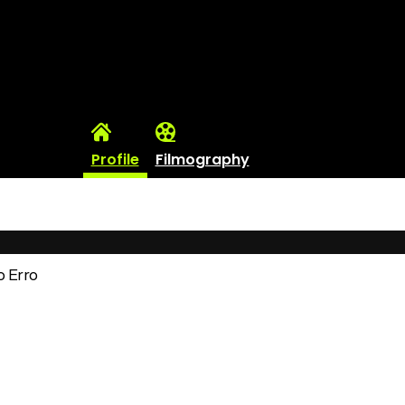
Profile
Filmography
ro Erro