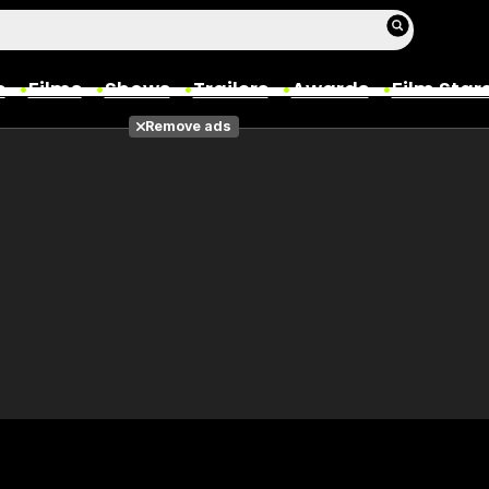
s
Films
Shows
Trailers
Awards
Film Star
Remove ads
Films
Photos