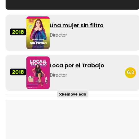
Tráiler en español de 'La isla olvidada'
Una mujer sin filtro
2018
Director
Tráiler 'Vida perra' (2026)
Loca por el Trabajo
2018
6.3
Director
Tráiler Oficial en VOSE 'The Audacity'
Remove ads
Tráiler en español 'Outcome' (2026)