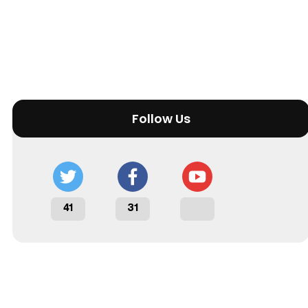
Follow Us
41
31