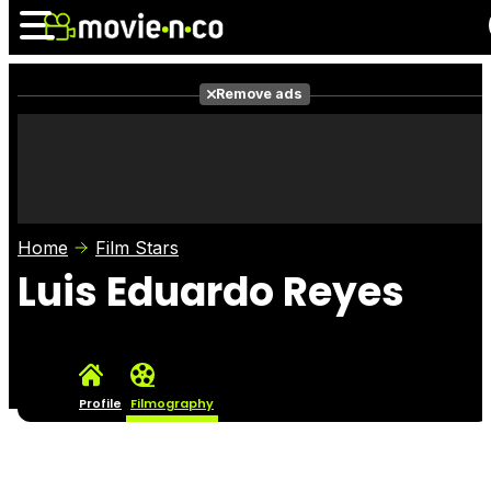
Remove ads
News
Listings
Films
Shows
Trailers
Box Office
Home
Film Stars
Photos
Awards
Film Stars
Luis Eduardo Reyes
Profile
Filmography