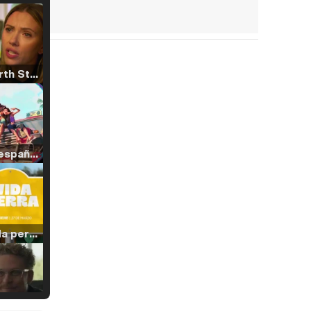
Tráiler 'North Star' (2023)
Tráiler en español de 'La isla olvidada'
Tráiler 'Vida perra' (2026)