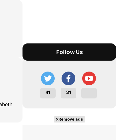
Tráiler Oficial en VOSE 'The Audacity'
Tráiler en español 'Outcome' (2026)
Follow Us
Tráiler 'Do Not Enter' (2026)
41
31
abeth
Remove ads