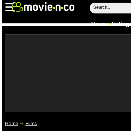
News
Listing
News
Listings
Trailers
Box Office
Film Stars
Home
Films