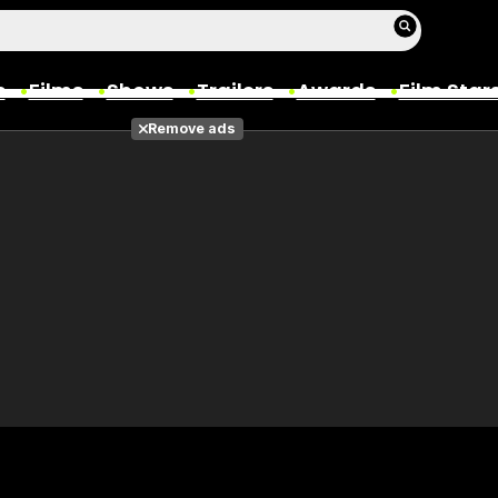
s
Films
Shows
Trailers
Awards
Film Star
Remove ads
Films
Photos