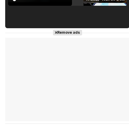
Tráiler en español de 'La isla olvidada'
Remove ads
Tráiler 'Vida perra' (2026)
Tráiler Oficial en VOSE 'The Audacity'