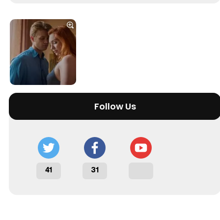
Tráiler 'Vida perra' (2026)
Tráiler Oficial en VOSE 'The Audacity'
Follow Us
Tráiler en español 'Outcome' (2026)
41
31
Tráiler 'Do Not Enter' (2026)