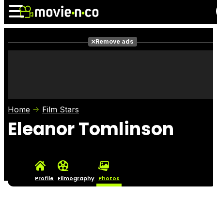
Remove ads
News
Listings
Films
Shows
Trailers
Box Office
Home
Film Stars
Photos
Awards
Film Stars
Eleanor Tomlinson
Profile
Filmography
Photos