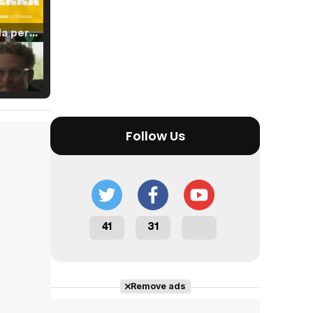
Tráiler 'Vida perra' (2026)
Tráiler Oficial en VOSE 'The Audacity'
Follow Us
Tráiler en español 'Outcome' (2026)
41
31
Tráiler 'Do Not Enter' (2026)
Remove ads