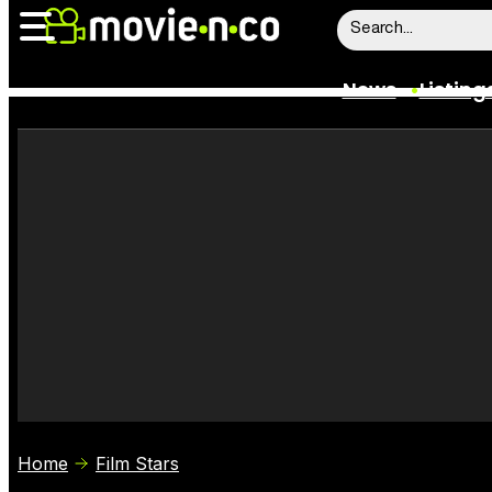
News
Listing
News
Listings
Trailers
Box Office
Film Stars
Home
Film Stars