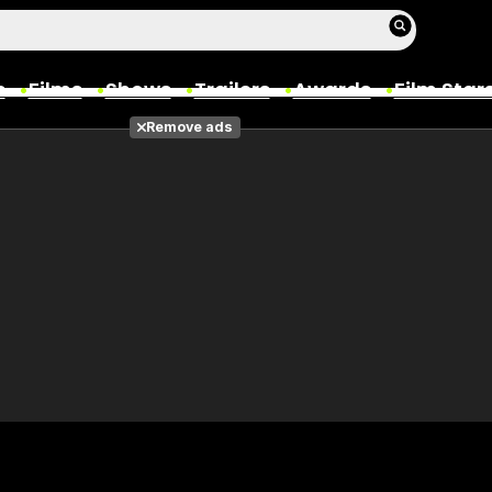
s
Films
Shows
Trailers
Awards
Film Star
Remove ads
Films
Photos