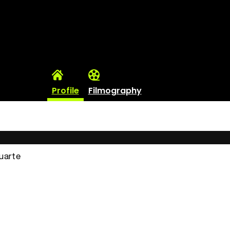
Profile
Filmography
Huarte