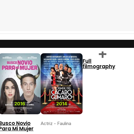
Full
filmography
2016
2014
Busco Novio
Actriz - Faulina
Para Mi Mujer