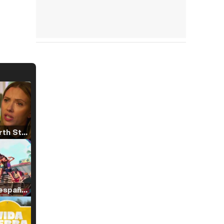
Tráiler 'North Star' (2023)
Tráiler en español de 'La isla olvidada'