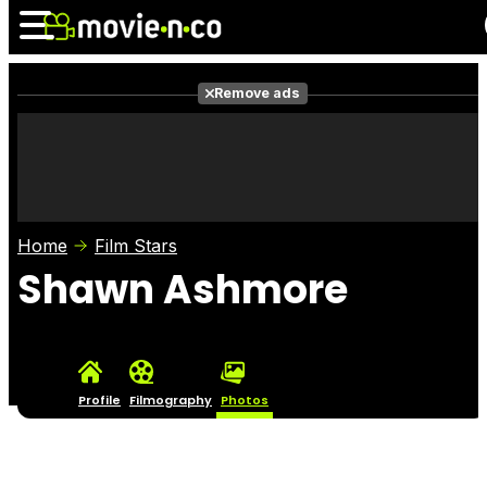
Remove ads
News
Listings
Films
Shows
Trailers
Box Office
Home
Film Stars
Photos
Awards
Film Stars
Shawn Ashmore
Profile
Filmography
Photos