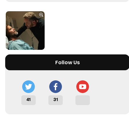
Tráiler 'Vida perra' (2026)
Tráiler Oficial en VOSE 'The Audacity'
Follow Us
Tráiler en español 'Outcome' (2026)
41
31
Tráiler 'Do Not Enter' (2026)