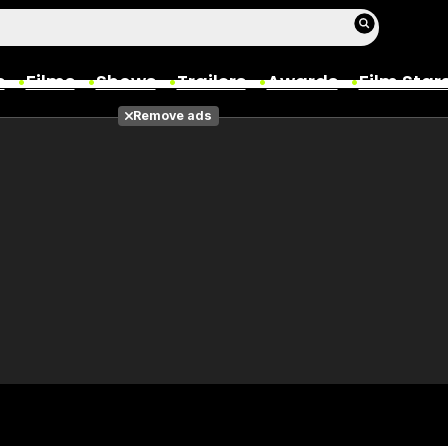
s
Films
Shows
Trailers
Awards
Film Star
Remove ads
Films
Photos