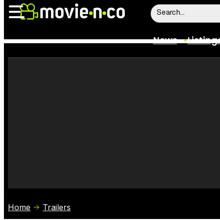
News
Listing
News
Listings
Trailers
Box Office
Film Stars
Home
Trailers