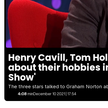
Loaded
:
Unmute
16.98%
Henry Cavill, Tom Ho
about their hobbies 
Show'
The three stars talked to Graham Norton 
4:08
min
December 10 2021 | 17:54