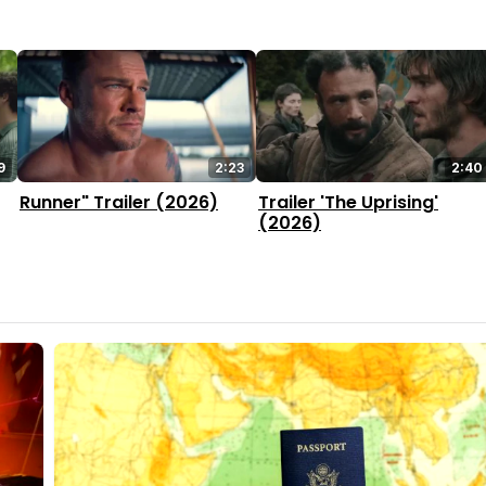
9
2:23
2:40
Runner" Trailer (2026)
Trailer 'The Uprising'
(2026)