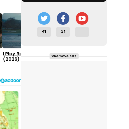
41
31
2:44
2:42
I Play Rocky" Trailer
Trailer 'Mayday' (2026)
Remove ads
(2026)