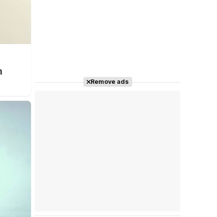
n
Remove ads