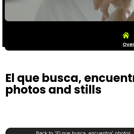
Ove
El que busca, encuent
photos and stills
Back to 'El que busca, encuentra' photos