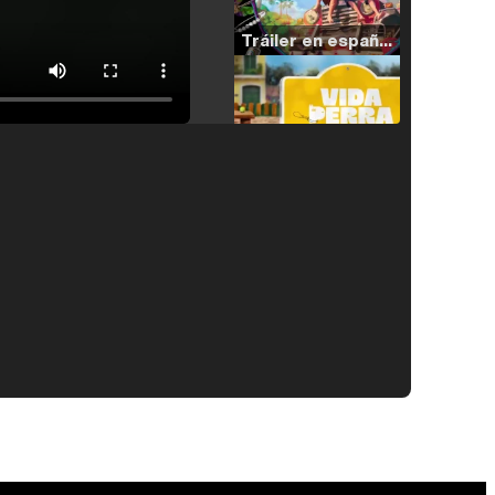
Tráiler en español de 'La isla olvidada'
Tráiler 'Vida perra' (2026)
Tráiler Oficial en VOSE 'The Audacity'
Tráiler en español 'Outcome' (2026)