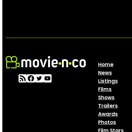
Home
News
Listings
Films
Shows
Trailers
Awards
Photos
Film Stars