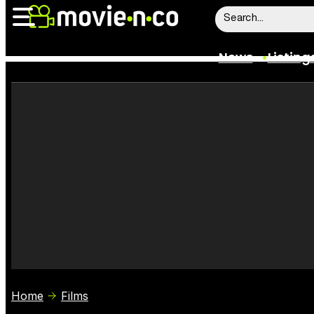
News
Listing
News
Listings
Trailers
Box Office
Film Stars
Home
Films