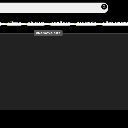
s
Films
Shows
Trailers
Awards
Film Star
Remove ads
Films
Photos