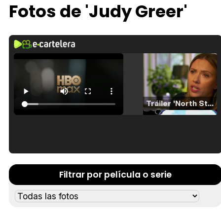
Fotos de 'Judy Greer'
Tráiler 'North Star' (2023)
Tráiler en español de 'La isla olvidada'
Filtrar por película o serie
Tráiler 'Vida perra' (2026)