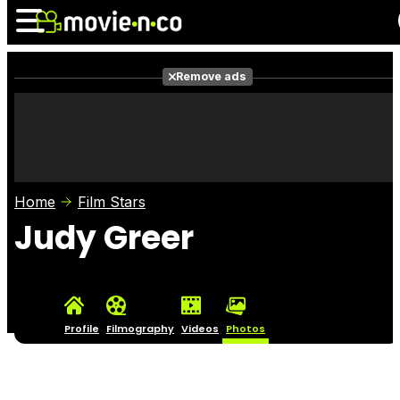
Remove ads
News
Listings
Films
Shows
Trailers
Box Office
Home
Film Stars
Photos
Awards
Film Stars
Judy Greer
Profile
Filmography
Videos
Photos