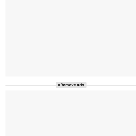
Tráiler Oficial en VOSE 'The Audacity'
Tráiler en español 'Outcome' (2026)
Remove ads
Tráiler 'Do Not Enter' (2026)