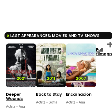
LAST APPEARANCES: MOVIES AND TV SHOWS
Full
filmog
4.3
2021
2011
2007
Deeper
Back to Stay
Encarnacion
Wounds
Actriz - Sofía
Actriz - Ana
Actriz - Ana