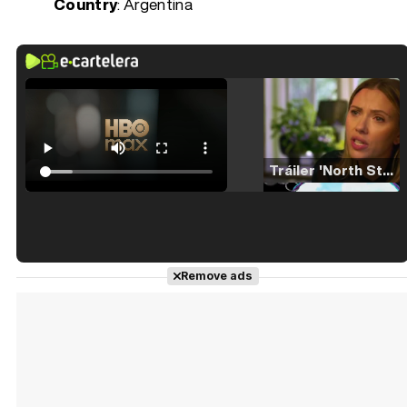
Country
: Argentina
Tráiler 'North Star' (2023)
Tráiler en español de 'La isla olvidada'
Remove ads
Tráiler 'Vida perra' (2026)