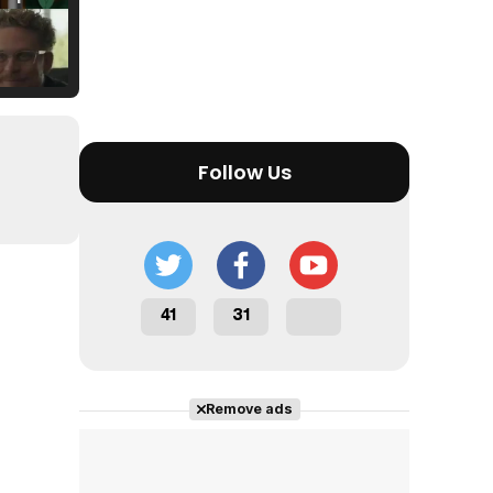
Tráiler Oficial en VOSE 'The Audacity'
Follow Us
Tráiler en español 'Outcome' (2026)
41
31
Tráiler 'Do Not Enter' (2026)
Remove ads