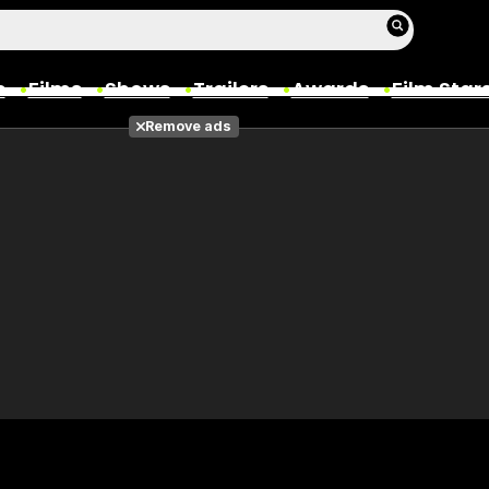
s
Films
Shows
Trailers
Awards
Film Star
Remove ads
Films
Photos