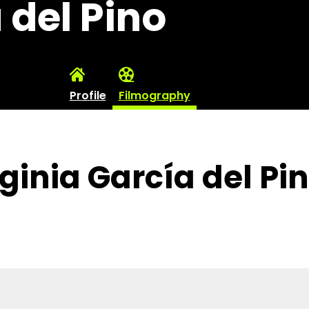
 del Pino
Profile
Filmography
ginia García del Pi