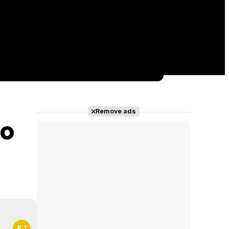
Remove ads
no
6.1