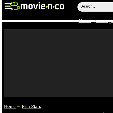
News
Listing
News
Listings
Trailers
Box Office
Film Stars
Home
Film Stars