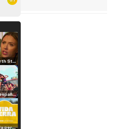
Tráiler 'North Star' (2023)
Tráiler en español de 'La isla olvidada'
Tráiler 'Vida perra' (2026)