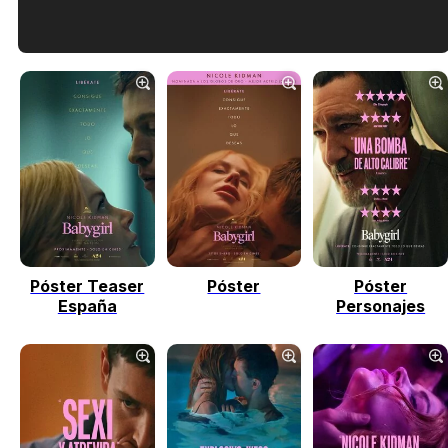
Tráiler en español de 'La isla olvidada'
Tráiler 'Vida perra' (2026)
Póster Teaser
Póster
Póster
Tráiler Oficial en VOSE 'The Audacity'
España
Personajes
Tráiler en español 'Outcome' (2026)