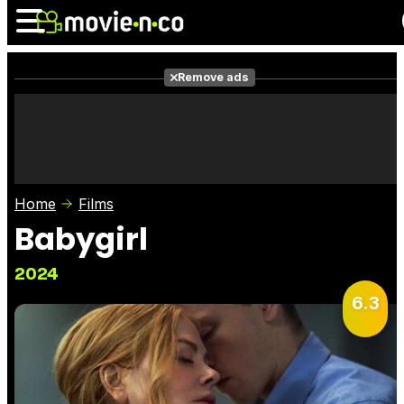
Remove ads
News
Listings
Films
Shows
Trailers
Box Office
Home
Films
Photos
Awards
Film Stars
Babygirl
2024
6.3