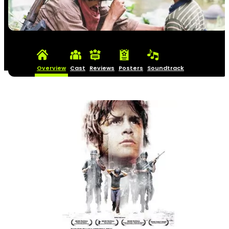
Overview
Cast
Reviews
Posters
Soundtrack