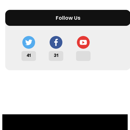
Follow Us
41
31