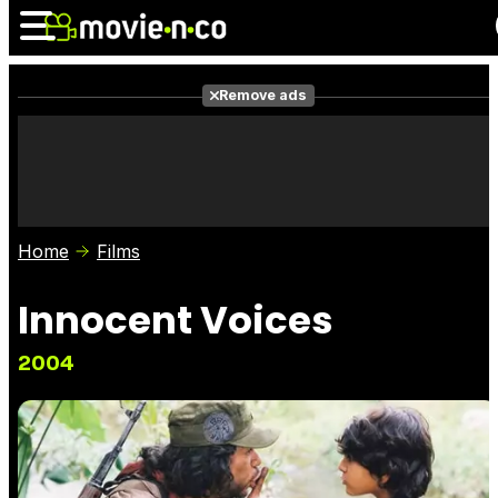
Remove ads
News
Listings
Films
Shows
Trailers
Box Office
Home
Films
Photos
Awards
Film Stars
Innocent Voices
2004