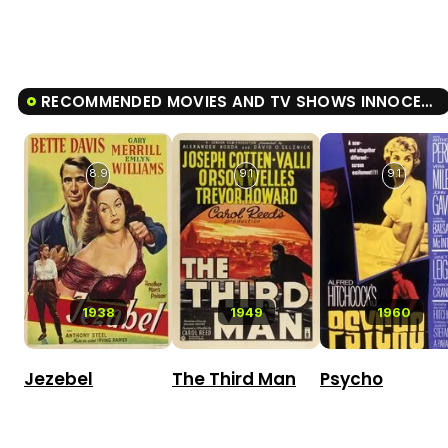
RECOMMENDED MOVIES AND TV SHOWS INNOCENT VOICES
8.9
9.1
9.1
1938
1949
1960
Jezebel
The Third Man
Psycho