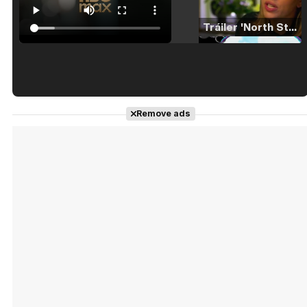
Tráiler 'North Star' (2023)
Tráiler en español de 'La isla olvidada'
Remove ads
Tráiler 'Vida perra' (2026)
Tráiler Oficial en VOSE 'The Audacity'