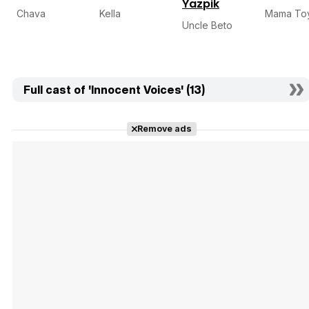
Yazpik
Chava
Kella
Mama To
Uncle Beto
Full cast of 'Innocent Voices' (13)
Remove ads