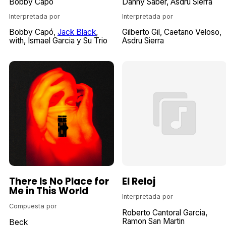
Bobby Capó
Danny Saber
Asdru Sierra
Interpretada por
Interpretada por
Bobby Capó
Jack Black
Gilberto Gil
Caetano Veloso
with
Ismael Garcia y Su Trio
Asdru Sierra
There Is No Place for
El Reloj
Me in This World
Interpretada por
Compuesta por
Roberto Cantoral Garcia
Ramon San Martin
Beck