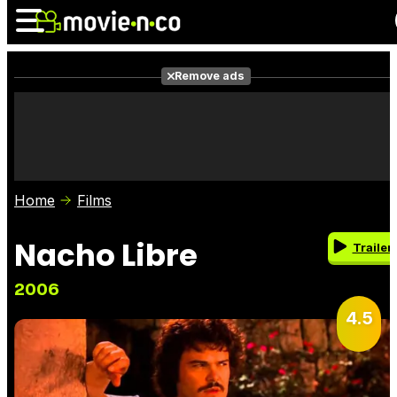
Remove ads
News
Listings
Films
Shows
Trailers
Box Office
Home
Films
Photos
Awards
Film Stars
Nacho Libre
Trailer
2006
4.5