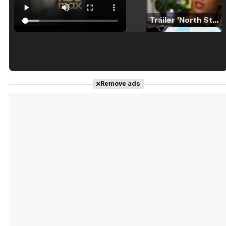
Tráiler 'North Star' (2023)
Tráiler en español de 'La isla olvidada'
Remove ads
Tráiler 'Vida perra' (2026)
Tráiler Oficial en VOSE 'The Audacity'