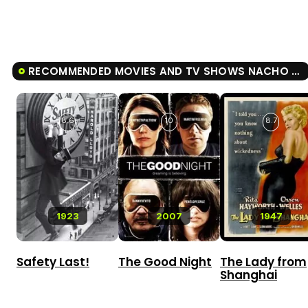
RECOMMENDED MOVIES AND TV SHOWS NACHO LIBRE
8.6
10
8.7
1923
2007
1947
Safety Last!
The Good Night
The Lady from
Shanghai